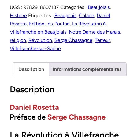
UGS :
9782918607137
Catégories :
Beaujolais
,
Histoire
Étiquettes :
Beaujolais
,
Calade
,
Daniel
Rosetta
,
Editions du Poutan
,
La Révolution à
Villefranche en Beaujolais
,
Notre Dame des Marais
,
religion
,
Révolution
,
Serge Chassagne
,
Terreur
,
Villefranche-sur-Saône
Description
Informations complémentaires
Description
Daniel Rosetta
Préface de
Serge Chassagne
La Révolution à Villefranche