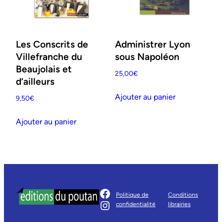
Les Conscrits de
Administrer Lyon
Villefranche du
sous Napoléon
Beaujolais et
25,00
€
d’ailleurs
Ajouter au panier
9,50
€
Ajouter au panier
Facebook
Politique de
Conditions
Instagram
confidentialité
librairies