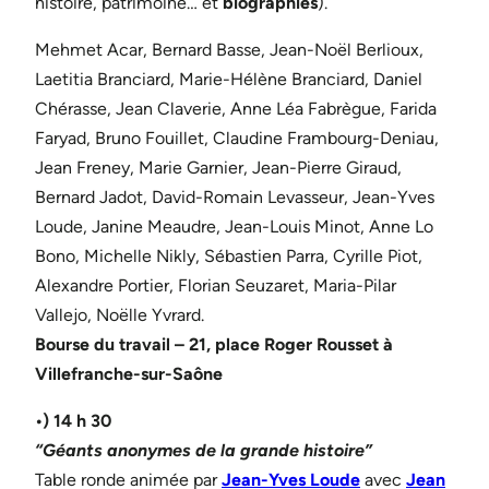
histoire, patrimoine… et
biographies
).
Mehmet Acar, Bernard Basse, Jean-Noël Berlioux,
Laetitia Branciard, Marie-Hélène Branciard, Daniel
Chérasse, Jean Claverie, Anne Léa Fabrègue, Farida
Faryad, Bruno Fouillet, Claudine Frambourg-Deniau,
Jean Freney, Marie Garnier, Jean-Pierre Giraud,
Bernard Jadot, David-Romain Levasseur, Jean-Yves
Loude, Janine Meaudre, Jean-Louis Minot, Anne Lo
Bono, Michelle Nikly, Sébastien Parra, Cyrille Piot,
Alexandre Portier, Florian Seuzaret, Maria-Pilar
Vallejo, Noëlle Yvrard.
Bourse du travail – 21, place Roger Rousset à
Villefranche-sur-Saône
•) 14 h 30
“Géants anonymes de la grande histoire”
Table ronde animée par
Jean-Yves Loude
avec
Jean