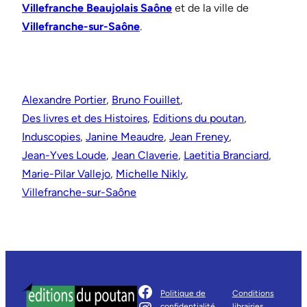
Villefranche Beaujolais Saône
et de la ville de
Villefranche-sur-Saône
.
Alexandre Portier
, 
Bruno Fouillet
, 
Des livres et des Histoires
, 
Editions du poutan
, 
Induscopies
, 
Janine Meaudre
, 
Jean Freney
, 
Jean-Yves Loude
, 
Jean Claverie
, 
Laetitia Branciard
, 
Marie-Pilar Vallejo
, 
Michelle Nikly
, 
Villefranche-sur-Saône
Facebook
Politique de
Conditions
confidentialité
librairies