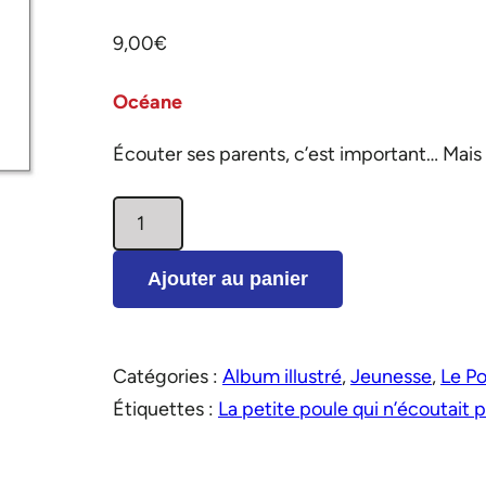
9,00
€
Océane
Écouter ses parents, c’est important… Mais
quantité
de
La
Ajouter au panier
petite
poule
qui
Catégories :
Album illustré
,
Jeunesse
,
Le P
n'écoutait
Étiquettes :
La petite poule qui n’écoutait p
pas!