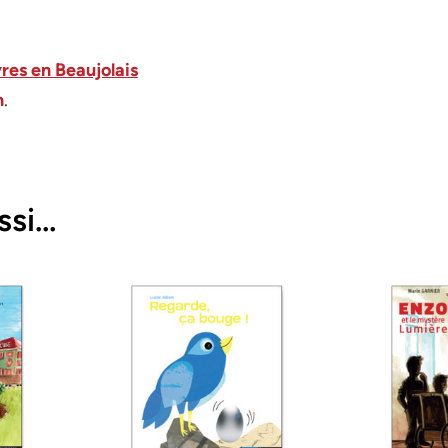
res en Beaujolais
h
.
ssi…