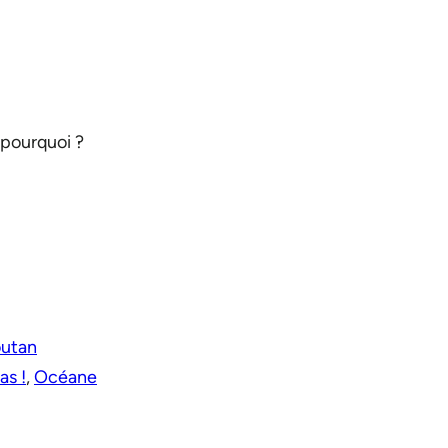
 pourquoi ?
outan
as !
,
Océane