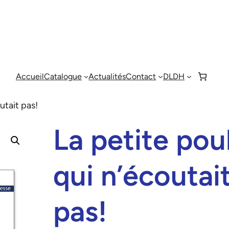
Accueil
Catalogue
Actualités
Contact
DLDH
utait pas!
La petite pou
qui n’écoutai
pas!