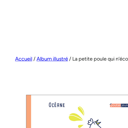
Aller
au
contenu
Accueil
/
Album illustré
/ La petite poule qui n’éco