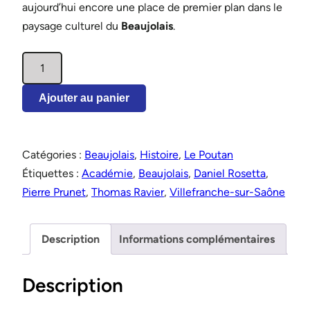
aujourd’hui encore une place de premier plan dans le
paysage culturel du
Beaujolais
.
quantité
de
L'Académie
Ajouter au panier
de
Villefranche
en
Catégories :
Beaujolais
,
Histoire
,
Le Poutan
Beaujolais
Étiquettes :
Académie
,
Beaujolais
,
Daniel Rosetta
,
sous
Pierre Prunet
,
Thomas Ravier
,
Villefranche-sur-Saône
l'Ancien
Régime
Description
Informations complémentaires
Description