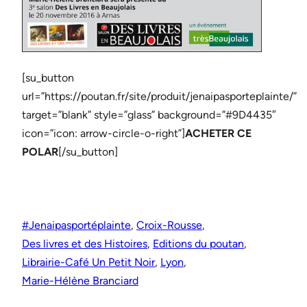
[su_button
url=”https://poutan.fr/site/produit/jenaipasporteplainte/”
target=”blank” style=”glass” background=”#9D4435″
icon=”icon: arrow-circle-o-right”]
ACHETER CE
POLAR
[/su_button]
#Jenaipasportéplainte
, 
Croix-Rousse
, 
Des livres et des Histoires
, 
Editions du poutan
, 
Librairie-Café Un Petit Noir
, 
Lyon
, 
Marie-Hélène Branciard